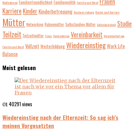
Frauen
Familienfreundlichkeit
Familienpolitik
Maßnahmen
Familie und Beruf
Karriere
Kinder
Kinderbetreuung
Kindererziehung
Kinder und Karriere
Mütter
Studie
Networking
Rabenmütter
Selbständige Mütter
Selbständigkeit
Teilzeit
Vereinbarkeit
Teilzeitmütter
Tipps
Unternehmen
Vereinbarkeit von
Wiedereinstieg
Vollzeit
Work Life
Weiterbildung
Familie und Beruf
Balance
Meist gelesen
40291 views
01
Wiedereinstieg nach der Elternzeit: So sag ich’s
meinen Vorgesetzten