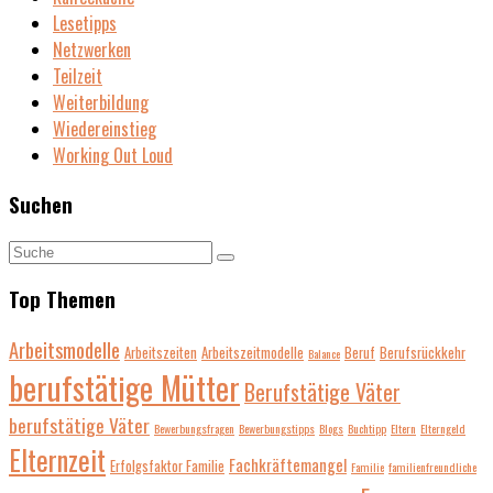
Lesetipps
Netzwerken
Teilzeit
Weiterbildung
Wiedereinstieg
Working Out Loud
Suchen
Top Themen
Arbeitsmodelle
Arbeitszeiten
Arbeitszeitmodelle
Beruf
Berufsrückkehr
Balance
berufstätige Mütter
Berufstätige Väter
berufstätige Väter
Bewerbungsfragen
Bewerbungstipps
Blogs
Buchtipp
Eltern
Elterngeld
Elternzeit
Fachkräftemangel
Erfolgsfaktor Familie
Familie
familienfreundliche