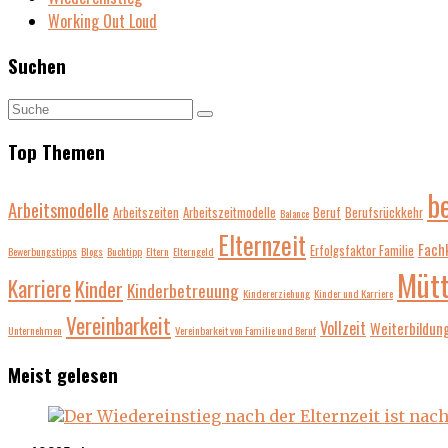
Working Out Loud
Suchen
Top Themen
b
Arbeitsmodelle
Arbeitszeiten
Arbeitszeitmodelle
Beruf
Berufsrückkehr
Balance
Elternzeit
Fach
Erfolgsfaktor Familie
Bewerbungstipps
Blogs
Buchtipp
Eltern
Elterngeld
Mütt
Karriere
Kinder
Kinderbetreuung
Kindererziehung
Kinder und Karriere
Vereinbarkeit
Vollzeit
Weiterbildun
Unternehmen
Vereinbarkeit von Familie und Beruf
Meist gelesen