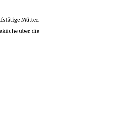
fstätige Mütter.
eeküche über die