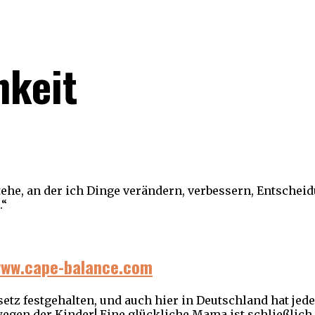
hkeit
stehe, an der ich Dinge verändern, verbessern, Entschei
.“
 www.cape-balance.com
tz festgehalten, und auch hier in Deutschland hat jede
egen der Kinder! Eine glückliche Mama ist schließlich 