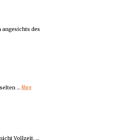
n angesichts des
More
 selten …
nicht Vollzeit. …