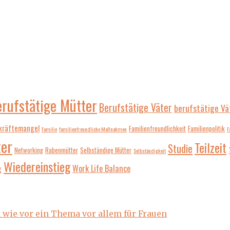
erufstätige Mütter
Berufstätige Väter
berufstätige Vä
kräftemangel
Familienfreundlichkeit
Familienpolitik
Familie
familienfreundliche Maßnahmen
F
er
Teilzeit
Studie
Networking
Rabenmütter
Selbständige Mütter
Selbständigkeit
Wiedereinstieg
Work Life Balance
g