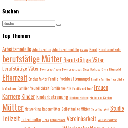
Suchen
Top Themen
Arbeitsmodelle
Arbeitszeiten
Arbeitszeitmodelle
Beruf
Berufsrückkehr
Balance
berufstätige Mütter
Berufstätige Väter
berufstätige Väter
Bewerbungsfragen
Bewerbungstipps
Blogs
Buchtipp
Eltern
Elterngeld
Elternzeit
Fachkräftemangel
Erfolgsfaktor Familie
Familie
familienfreundliche
Frauen
Familienfreundlichkeit
Familienpolitik
Maßnahmen
Familie und Beruf
Karriere
Kinder
Kinderbetreuung
Kindererziehung
Kinder und Karriere
Mütter
Studie
Networking
Rabenmütter
Selbständige Mütter
Selbständigkeit
Teilzeit
Vereinbarkeit
Teilzeitmütter
Tipps
Unternehmen
Vereinbarkeit von