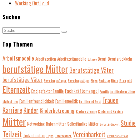
Working Out Loud
Suchen
Top Themen
Arbeitsmodelle
Arbeitszeiten
Arbeitszeitmodelle
Beruf
Berufsrückkehr
Balance
berufstätige Mütter
Berufstätige Väter
berufstätige Väter
Bewerbungsfragen
Bewerbungstipps
Blogs
Buchtipp
Eltern
Elterngeld
Elternzeit
Fachkräftemangel
Erfolgsfaktor Familie
Familie
familienfreundliche
Frauen
Familienfreundlichkeit
Familienpolitik
Maßnahmen
Familie und Beruf
Karriere
Kinder
Kinderbetreuung
Kindererziehung
Kinder und Karriere
Mütter
Studie
Networking
Rabenmütter
Selbständige Mütter
Selbständigkeit
Teilzeit
Vereinbarkeit
Teilzeitmütter
Tipps
Unternehmen
Vereinbarkeit von