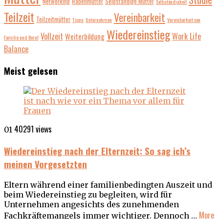
Networking
Rabenmütter
Selbständige Mütter
Selbständigkeit
Teilzeit
Vereinbarkeit
Teilzeitmütter
Tipps
Unternehmen
Vereinbarkeit von
Wiedereinstieg
Vollzeit
Work Life
Weiterbildung
Familie und Beruf
Balance
Meist gelesen
40291 views
01
Wiedereinstieg nach der Elternzeit: So sag ich’s
meinen Vorgesetzten
Eltern während einer familienbedingten Auszeit und
beim Wiedereinstieg zu begleiten, wird für
Unternehmen angesichts des zunehmenden
More
Fachkräftemangels immer wichtiger. Dennoch …