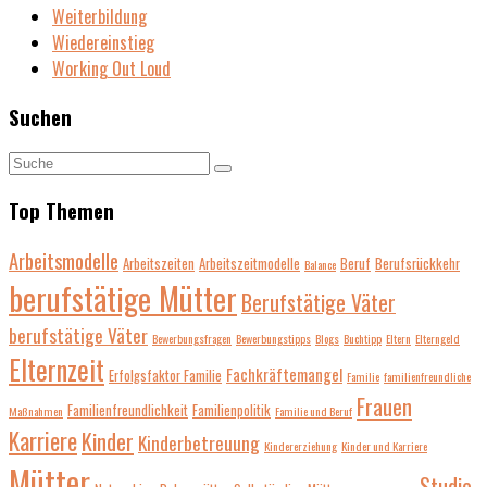
Weiterbildung
Wiedereinstieg
Working Out Loud
Suchen
Top Themen
Arbeitsmodelle
Arbeitszeiten
Arbeitszeitmodelle
Beruf
Berufsrückkehr
Balance
berufstätige Mütter
Berufstätige Väter
berufstätige Väter
Bewerbungsfragen
Bewerbungstipps
Blogs
Buchtipp
Eltern
Elterngeld
Elternzeit
Fachkräftemangel
Erfolgsfaktor Familie
Familie
familienfreundliche
Frauen
Familienfreundlichkeit
Familienpolitik
Maßnahmen
Familie und Beruf
Karriere
Kinder
Kinderbetreuung
Kindererziehung
Kinder und Karriere
Mütter
Studie