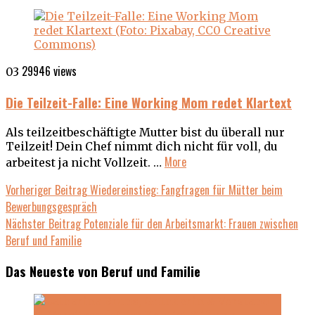
29946 views
03
Die Teilzeit-Falle: Eine Working Mom redet Klartext
Als teilzeitbeschäftigte Mutter bist du überall nur
Teilzeit! Dein Chef nimmt dich nicht für voll, du
More
arbeitest ja nicht Vollzeit. …
Beitragsnavigation
Previous
Vorheriger Beitrag
Wiedereinstieg: Fangfragen für Mütter beim
post:
Bewerbungsgespräch
Next
Nächster Beitrag
Potenziale für den Arbeitsmarkt: Frauen zwischen
post:
Beruf und Familie
Das Neueste von Beruf und Familie