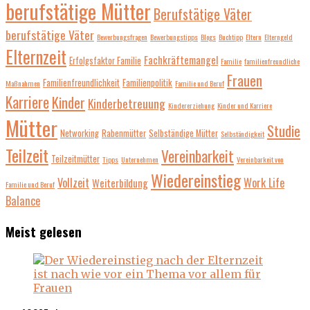
berufstätige Mütter
Berufstätige Väter
berufstätige Väter
Bewerbungsfragen
Bewerbungstipps
Blogs
Buchtipp
Eltern
Elterngeld
Elternzeit
Fachkräftemangel
Erfolgsfaktor Familie
Familie
familienfreundliche
Frauen
Familienfreundlichkeit
Familienpolitik
Maßnahmen
Familie und Beruf
Karriere
Kinder
Kinderbetreuung
Kindererziehung
Kinder und Karriere
Mütter
Studie
Networking
Rabenmütter
Selbständige Mütter
Selbständigkeit
Teilzeit
Vereinbarkeit
Teilzeitmütter
Tipps
Unternehmen
Vereinbarkeit von
Wiedereinstieg
Vollzeit
Work Life
Weiterbildung
Familie und Beruf
Balance
Meist gelesen