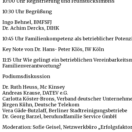
10:00 Uhr Registrierung und Frühstücksimbiss
10:30 Uhr Begrüßung
Ingo Behnel, BMFSFJ
Dr. Achim Dercks, DIHK
10:45 Uhr Familienkompetenz als betrieblicher Potenz
Key Note von Dr. Hans- Peter Klös, IW Köln
11:15 Uhr Wie gelingt ein betrieblichen Vereinbarkeit
Familienverantwortung?
Podiumsdiskussion
Dr. Ruth Heuss, Mc Kinsey
Andreas Krause, DATEV e.G.
Carlotta Köster-Brons, Verband deutscher Unternehm
Jürgen Kühn, Deutsche Telekom
Vera Gäde-Butzlaff, Berliner Stadtreinigungsbetriebe
Dr. Georg Barzel, berufundfamilie Service GmbH
Moderation: Sofie Geisel, Netzwerkbüro „Erfolgsfakto