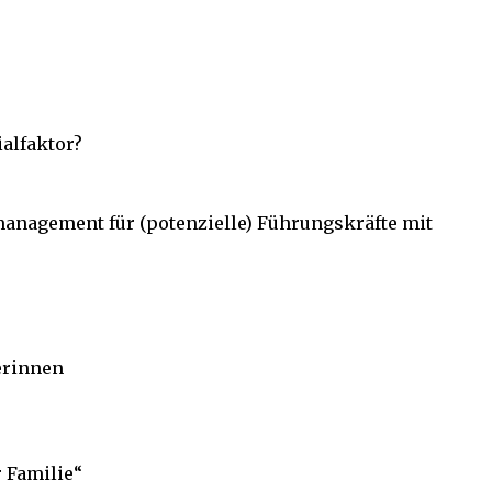
ialfaktor?
smanagement für (potenzielle) Führungskräfte mit
erinnen
r Familie“