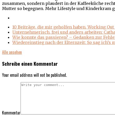
zusammen, sondern plaudert in der Kaffeeküche recht 
Mutter so begegnen. Mehr Lifestyle und Kinderkram g
10 Beiträge, die mir geholfen haben, Working O
Unternehmerisch, frei und anders arbeiten: Cath
Wie konnte das passieren? – Gedanken zur Fehle
Wiedereinstieg nach der Elternzeit: So sag ich’s
Alle ansehen
Schreibe einen Kommentar
Your email address will not be published.
Kommentar