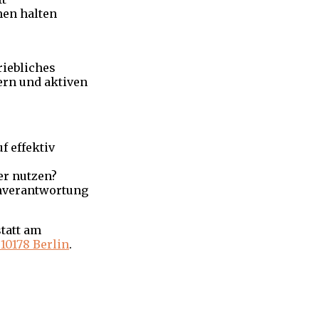
men halten
riebliches
ern und aktiven
f effektiv
er nutzen?
nverantwortung
tatt am
10178 Berlin
.