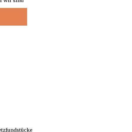
r wir sind
etzfundstücke