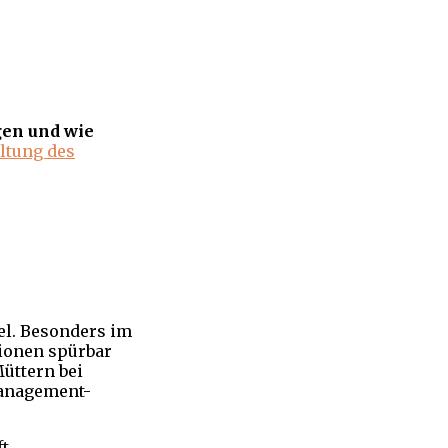
gen und wie
ltung des
el. Besonders im
gionen spürbar
üttern bei
Management-
ft