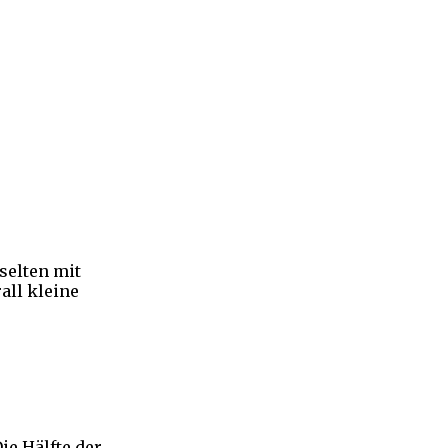
 selten mit
all kleine
ie Hälfte der