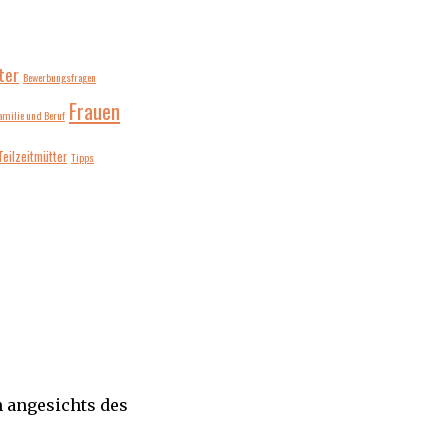
ter
Bewerbungsfragen
Frauen
amilie und Beruf
Teilzeitmütter
Tipps
n angesichts des