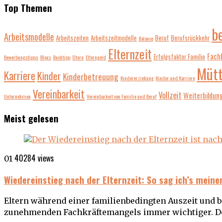
Top Themen
b
Arbeitsmodelle
Arbeitszeiten
Arbeitszeitmodelle
Beruf
Berufsrückkehr
Balance
Elternzeit
Fach
Erfolgsfaktor Familie
Bewerbungstipps
Blogs
Buchtipp
Eltern
Elterngeld
Mütt
Karriere
Kinder
Kinderbetreuung
Kindererziehung
Kinder und Karriere
Vereinbarkeit
Vollzeit
Weiterbildun
Unternehmen
Vereinbarkeit von Familie und Beruf
Meist gelesen
40284 views
01
Wiedereinstieg nach der Elternzeit: So sag ich’s mein
Eltern während einer familienbedingten Auszeit und 
zunehmenden Fachkräftemangels immer wichtiger. 