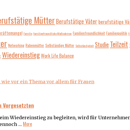
erufstätige Mütter
Berufstätige Väter
berufstätige Vä
kräftemangel
Familienfreundlichkeit
Familienpolitik
Familie
familienfreundliche Maßnahmen
F
er
Teilzeit
Studie
Networking
Rabenmütter
Selbständige Mütter
Selbständigkeit
Wiedereinstieg
Work Life Balance
g
en Vorgesetzten
beim Wiedereinstieg zu begleiten, wird für Unternehme
More
Dennoch …