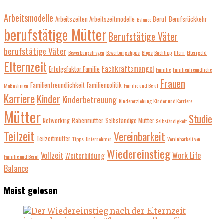
Arbeitsmodelle
Arbeitszeiten
Arbeitszeitmodelle
Beruf
Berufsrückkehr
Balance
berufstätige Mütter
Berufstätige Väter
berufstätige Väter
Bewerbungsfragen
Bewerbungstipps
Blogs
Buchtipp
Eltern
Elterngeld
Elternzeit
Fachkräftemangel
Erfolgsfaktor Familie
Familie
familienfreundliche
Frauen
Familienfreundlichkeit
Familienpolitik
Maßnahmen
Familie und Beruf
Karriere
Kinder
Kinderbetreuung
Kindererziehung
Kinder und Karriere
Mütter
Studie
Networking
Rabenmütter
Selbständige Mütter
Selbständigkeit
Teilzeit
Vereinbarkeit
Teilzeitmütter
Tipps
Unternehmen
Vereinbarkeit von
Wiedereinstieg
Vollzeit
Work Life
Weiterbildung
Familie und Beruf
Balance
Meist gelesen