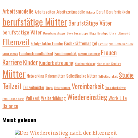
Arbeitsmodelle
Arbeitszeiten
Arbeitszeitmodelle
Beruf
Berufsrückkehr
Balance
berufstätige Mütter
Berufstätige Väter
berufstätige Väter
Bewerbungsfragen
Bewerbungstipps
Blogs
Buchtipp
Eltern
Elterngeld
Elternzeit
Fachkräftemangel
Erfolgsfaktor Familie
Familie
familienfreundliche
Frauen
Familienfreundlichkeit
Familienpolitik
Maßnahmen
Familie und Beruf
Karriere
Kinder
Kinderbetreuung
Kindererziehung
Kinder und Karriere
Mütter
Studie
Networking
Rabenmütter
Selbständige Mütter
Selbständigkeit
Teilzeit
Vereinbarkeit
Teilzeitmütter
Tipps
Unternehmen
Vereinbarkeit von
Wiedereinstieg
Vollzeit
Work Life
Weiterbildung
Familie und Beruf
Balance
Meist gelesen