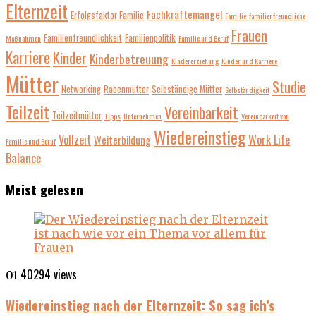
Elternzeit
Fachkräftemangel
Erfolgsfaktor Familie
Familie
familienfreundliche
Frauen
Familienfreundlichkeit
Familienpolitik
Maßnahmen
Familie und Beruf
Karriere
Kinder
Kinderbetreuung
Kindererziehung
Kinder und Karriere
Mütter
Studie
Networking
Rabenmütter
Selbständige Mütter
Selbständigkeit
Teilzeit
Vereinbarkeit
Teilzeitmütter
Tipps
Unternehmen
Vereinbarkeit von
Wiedereinstieg
Vollzeit
Work Life
Weiterbildung
Familie und Beruf
Balance
Meist gelesen
40294 views
01
Wiedereinstieg nach der Elternzeit: So sag ich’s